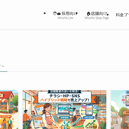
🧑‍💼 採用向け
🏠店舗向け
料金プ
WhatYa Lite
WhatYa Shop Page
 –