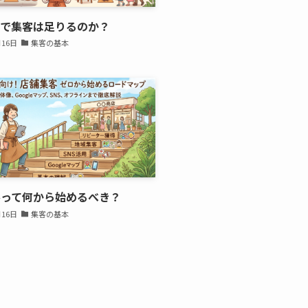
けで集客は足りるのか？
月16日
集客の基本
客って何から始めるべき？
月16日
集客の基本